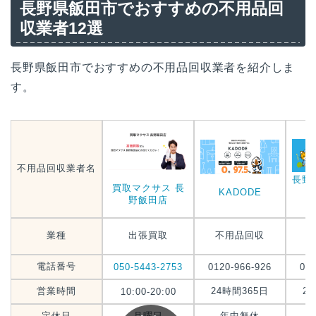
長野県飯田市でおすすめの不用品回
収業者12選
長野県飯田市でおすすめの不用品回収業者を紹介しま
す。
不用品回収業者名
長野
買取マクサス 長
KADODE
野飯田店
業種
出張買取
不用品回収
電話番号
050-5443-2753
0120-966-926
012
営業時間
24時間365日
2
10:00-20:00
定休日
月曜日
年中無休