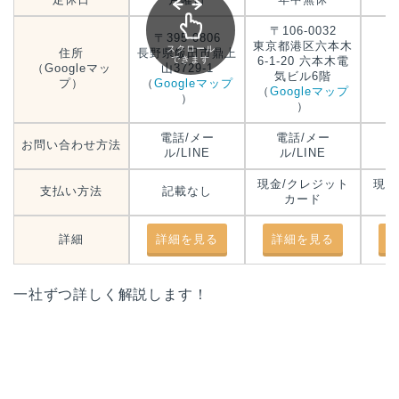
〒106-0032
〒395-0806
東京都港区六本木
スクロール
住所
長野県飯田市鼎上
6-1-20 六本木電
できます
（Googleマッ
山3729-1
気ビル6階
プ）
（
Googleマップ
（
Googleマップ
）
）
電話/メー
電話/メー
お問い合わせ方法
ル/LINE
ル/LINE
現金/クレジット
現金
支払い方法
記載なし
カード
詳細
詳細を見る
詳細を見る
一社ずつ詳しく解説します！