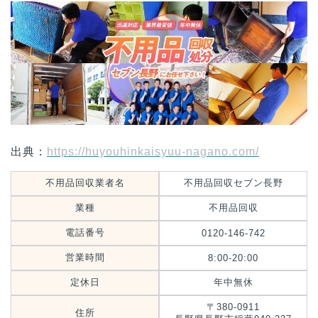
出典：
https://huyouhinkaisyuu-nagano.com/
不用品回収業者名
不用品回収セブン長野
業種
不用品回収
電話番号
0120-146-742
営業時間
8:00-20:00
定休日
年中無休
〒380-0911
住所