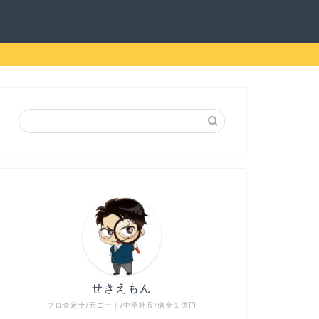
せきえもん
プロ査定士/元ニート/中卒社長/借金１億円