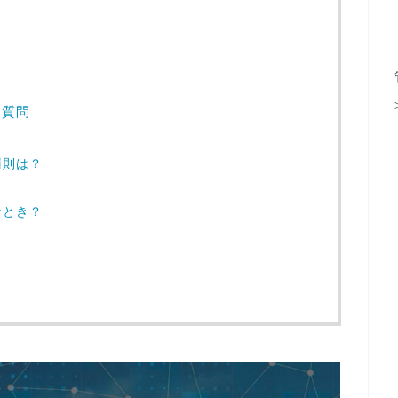
る質問
？
罰則は？
なとき？