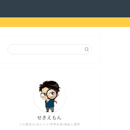
せきえもん
プロ査定士/元ニート/中卒社長/借金１億円