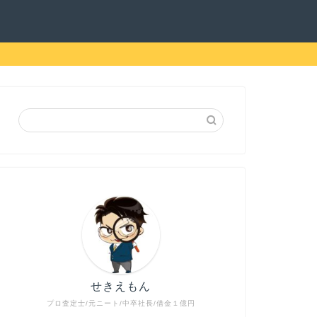
せきえもん
プロ査定士/元ニート/中卒社長/借金１億円