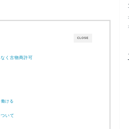
CLOSE
はなく古物商許可
て働ける
について