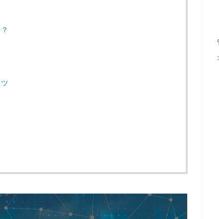
か？
コツ
い