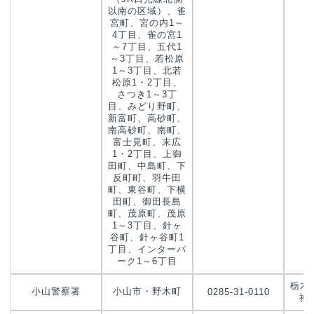
以南の区域）、雀
宮町、宮の内1～
4丁目、雀の宮1
～7丁目、五代1
～3丁目、若松原
1～3丁目、北若
松原1・2丁目、
さつき1～3丁
目、みどり野町、
新富町、高砂町、
南高砂町、南町、
富士見町、末広
1・2丁目、上御
田町、中島町、下
反町町、羽牛田
町、東谷町、下横
田町、御田長島
町、茂原町、茂原
1～3丁目、針ヶ
谷町、針ヶ谷町1
丁目、インターパ
ーク1～6丁目
栃木
小山警察署
小山市・野木町
0285-31-0110
神鳥