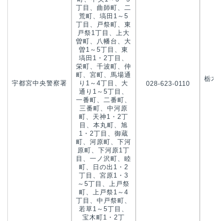
丁目、曲師町、二
荒町、塙田1～5
丁目、戸祭町、東
戸祭1丁目、上大
曽町、八幡台、大
曽1～5丁目、東
塙田1・2丁目、
栄町、千波町、仲
町、宮町、馬場通
栃木
宇都宮中央警察署
り1～4丁目、大
028-623-0110
戸
通り1～5丁目、
一番町、二番町、
三番町、中河原
町、天神1・2丁
目、本丸町、旭
1・2丁目、御蔵
町、河原町、下河
原町、下河原1丁
目、一ノ沢町、睦
町、日の出1・2
丁目、宮原1・3
～5丁目、上戸祭
町、上戸祭1～4
丁目、中戸祭町、
若草1～5丁目、
宝木町1・2丁