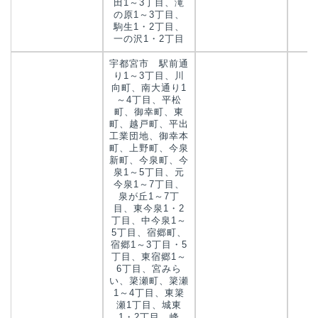
田1～3丁目、滝
の原1～3丁目、
駒生1・2丁目、
一の沢1・2丁目
宇都宮市 駅前通
り1～3丁目、川
向町、南大通り1
～4丁目、平松
町、御幸町、東
町、越戸町、平出
工業団地、御幸本
町、上野町、今泉
新町、今泉町、今
泉1～5丁目、元
今泉1～7丁目、
泉が丘1～7丁
目、東今泉1・2
丁目、中今泉1～
5丁目、宿郷町、
宿郷1～3丁目・5
丁目、東宿郷1～
6丁目、宮みら
い、簗瀬町、簗瀬
1～4丁目、東簗
瀬1丁目、城東
1・2丁目、峰