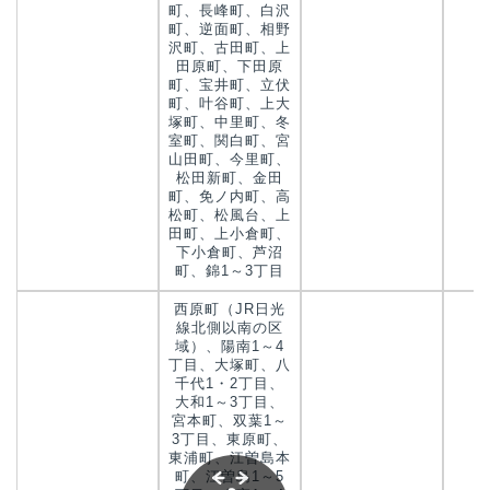
町、長峰町、白沢
町、逆面町、相野
沢町、古田町、上
田原町、下田原
町、宝井町、立伏
町、叶谷町、上大
塚町、中里町、冬
室町、関白町、宮
山田町、今里町、
松田新町、金田
町、免ノ内町、高
松町、松風台、上
田町、上小倉町、
下小倉町、芦沼
町、錦1～3丁目
西原町（JR日光
線北側以南の区
域）、陽南1～4
丁目、大塚町、八
千代1・2丁目、
大和1～3丁目、
宮本町、双葉1～
3丁目、東原町、
東浦町、江曽島本
町、江曽島1～5