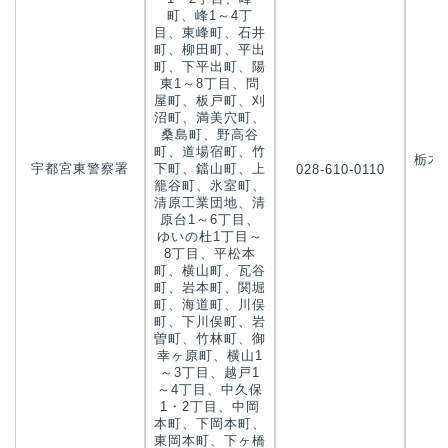
町、峰1～4丁
目、東峰町、石井
町、柳田町、平出
町、下平出町、陽
東1～8丁目、問
屋町、板戸町、刈
沼町、満美穴町、
桑島町、野高谷
町、道場宿町、竹
栃木
宇都宮東警察署
下町、鐺山町、上
028-610-0110
今
籠谷町、氷室町、
清原工業団地、清
原台1～6丁目、
ゆいの杜1丁目～
8丁目、平松本
町、横山町、瓦谷
町、岩本町、関堀
町、海道町、川俣
町、下川俣町、岩
曽町、竹林町、御
幸ヶ原町、横山1
～3丁目、越戸1
～4丁目、中久保
1・2丁目、中岡
本町、下岡本町、
東岡本町、下ヶ橋