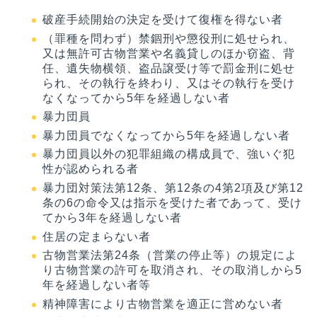
破産手続開始の決定を受けて復権を得ない者
（罪種を問わず）禁錮刑や懲役刑に処せられ、
又は無許可古物営業や名義貸しのほか窃盗、背
任、遺失物横領、盗品譲受け等で罰金刑に処せ
られ、その執行を終わり、又はその執行を受け
なくなってから5年を経過しない者
暴力団員
暴力団員でなくなってから5年を経過しない者
暴力団員以外の犯罪組織の構成員で、強いぐ犯
性が認められる者
暴力団対策法第12条、第12条の4第2項及び第12
条の6の命令又は指示を受けた者であって、受け
てから3年を経過しない者
住居の定まらない者
古物営業法第24条（営業の停止等）の規定によ
り古物営業の許可を取消され、その取消しから5
年を経過しない者等
精神障害により古物営業を適正に営めない者