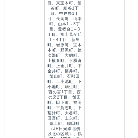
目、東宝木町、細
谷町、細谷1丁
目、中戸祭1丁
目、長岡町、山本
町、山本1～3丁
目、豊郷台1～3
丁目、富士見が丘
1～4丁目、新里
町、岩原町、宝木
本町、野沢町、徳
次郎町、大網町、
上横倉町、下横倉
町、上金井町、下
金井町、篠井町、
飯山町、石那田
町、上小池町、下
小池町、駒生町、
西の宮1丁目、西
の宮2丁目、飯田
町、田下町、福岡
町、古賀志町、下
荒針町、大谷町、
田野町、上欠町、
砥上町、鶴田町
（JR日光線北側
以北の区域）、鶴