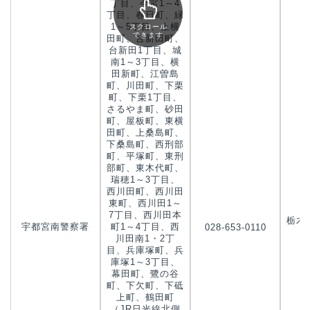
丁目、今宮1～4
丁目、春日町、緑
1～5丁目、上横
スクロール
できます
田町、台新田町、
台新田1丁目、城
南1～3丁目、横
田新町、江曽島
町、川田町、下栗
町、下栗1丁目、
さるやま町、砂田
町、屋板町、東横
田町、上桑島町、
下桑島町、西刑部
町、平塚町、東刑
部町、東木代町、
瑞穂1～3丁目、
西川田町、西川田
東町、西川田1～
7丁目、西川田本
栃木
宇都宮南警察署
町1～4丁目、西
028-653-0110
ど
川田南1・2丁
目、兵庫塚町、兵
庫塚1～3丁目、
幕田町、鷺の谷
町、下欠町、下砥
上町、鶴田町
（JR日光線北側