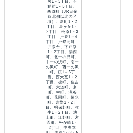
房1～3丁目、不
動前1～5丁目、
西原町（JR日光
線北側以北の区
域）、新町1・2
丁目、星ヶ丘1・
2丁目、松原1～3
丁目、戸祭1～4
丁目、戸祭元町、
戸祭台、下戸祭
1・2丁目、陽西
町、北一の沢町、
中一の沢町、南一
の沢町、西一の沢
町、桜1～5丁
目、西大寛1・2
丁目、操町、住吉
町、六道町、京
町、幸町、滝谷
町、花園町、菊水
町、吉野1・2丁
目、明保野町、弥
生1・2丁目、池
上町、江野町、宮
園町、松が峰1・
2丁目、中央本
町、中央1～3・5